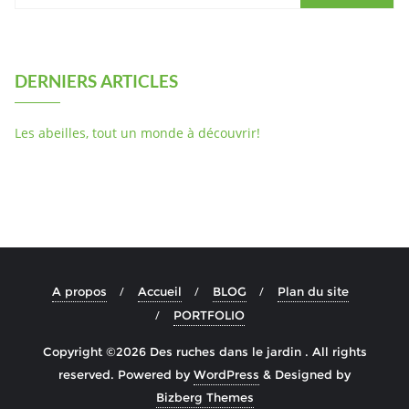
DERNIERS ARTICLES
Les abeilles, tout un monde à découvrir!
A propos
Accueil
BLOG
Plan du site
PORTFOLIO
Copyright ©2026 Des ruches dans le jardin . All rights
reserved.
Powered by
WordPress
&
Designed by
Bizberg Themes